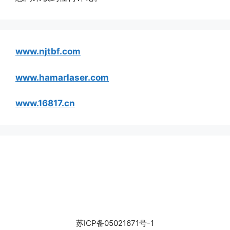
www.njtbf.com
www.hamarlaser.com
www.16817.cn
苏ICP备05021671号-1