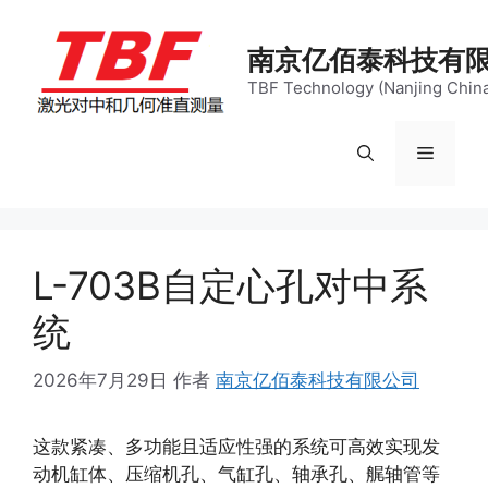
跳
至
南京亿佰泰科技有
内
TBF Technology (Nanjing China)
容
菜
单
L-703B自定心孔对中系
统
2026年7月29日
作者
南京亿佰泰科技有限公司
这款紧凑、多功能且适应性强的系统可高效实现发
动机缸体、压缩机孔、气缸孔、轴承孔、艉轴管等