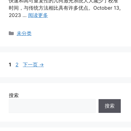
快速和高可重复性的几何激光系统大大减少了校准
时间，与传统方法相比具有许多优点。October 13,
2023 …
阅读更多
分
未分类
类
页
页
1
2
下一页
→
面
面
搜索
搜索